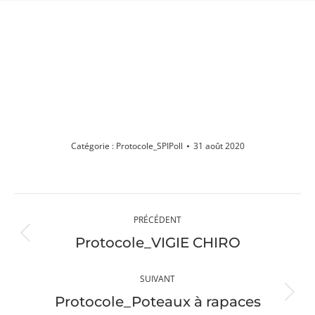
PROTOCOLE_SPIPOLL
Vous êtes ici :
Catégorie :
Protocole_SPIPoll
31 août 2020
Navigation
PRÉCÉDENT
album
Album
Protocole_VIGIE CHIRO
précédent
:
SUIVANT
Album
Protocole_Poteaux à rapaces