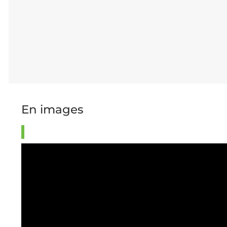
Lionel Gu
3 du COS 
En images