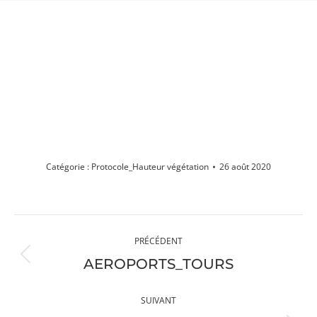
PROTOCOLE_HAUTEUR
VÉGÉTATION
Vous êtes ici :
Catégorie :
Protocole_Hauteur végétation
26 août 2020
Navigation
PRÉCÉDENT
album
Album
AEROPORTS_TOURS
précédent
:
SUIVANT