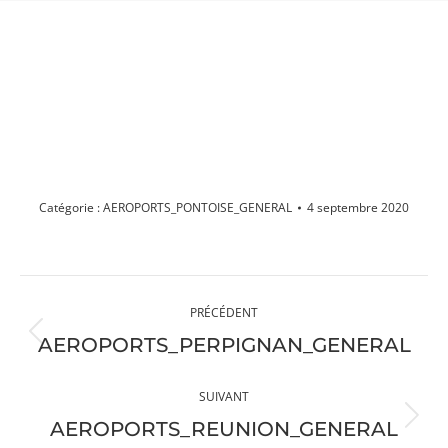
AEROPORTS_PONTOISE_GENERAL
Vous êtes ici :
Catégorie :
AEROPORTS_PONTOISE_GENERAL
4 septembre 2020
Navigation
PRÉCÉDENT
album
Album
AEROPORTS_PERPIGNAN_GENERAL
précédent
:
SUIVANT
Album
AEROPORTS_REUNION_GENERAL