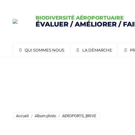
BIODIVERSITÉ AÉROPORTUAIRE
ÉVALUER / AMÉLIORER / FA
QUI SOMMES NOUS
LA DÉMARCHE
PR
AEROPORTS_BRIVE
Vous êtes ici :
Accueil
Album photo
AEROPORTS_BRIVE