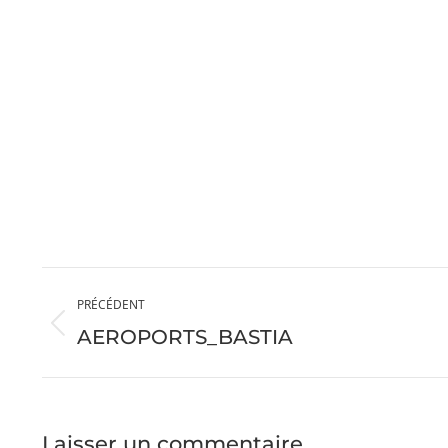
Navigation
PRÉCÉDENT
album
Album
AEROPORTS_BASTIA
précédent
:
Laisser un commentaire