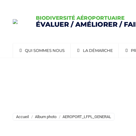
BIODIVERSITÉ AÉROPORTUAIRE
ÉVALUER / AMÉLIORER / FA
QUI SOMMES NOUS
LA DÉMARCHE
PR
AEROPORT_LFPL_GENE
Vous êtes ici :
Accueil
Album photo
AEROPORT_LFPL_GENERAL