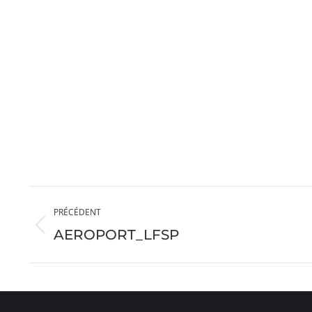
Navigation
PRÉCÉDENT
album
Album
AEROPORT_LFSP
précédent
: