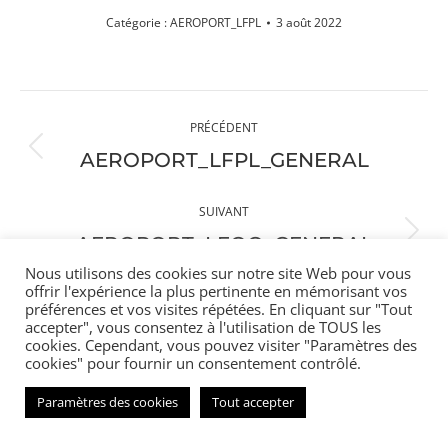
Catégorie :
AEROPORT_LFPL
3 août 2022
Navigation
PRÉCÉDENT
album
Album
AEROPORT_LFPL_GENERAL
précédent
:
SUIVANT
Album
AEROPORT_LFOQ_GENERAL
suivant
Nous utilisons des cookies sur notre site Web pour vous
:
offrir l'expérience la plus pertinente en mémorisant vos
préférences et vos visites répétées. En cliquant sur "Tout
accepter", vous consentez à l'utilisation de TOUS les
cookies. Cependant, vous pouvez visiter "Paramètres des
cookies" pour fournir un consentement contrôlé.
Menu bas
Paramètres des cookies
Tout accepter