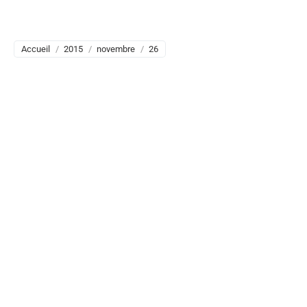
ARCHIVES DU JOUR :
26
NOVEMBRE 2015
Vous êtes ici :
Accueil
2015
novembre
26