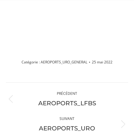
AEROPORTS_URO_GENERAL
Vous êtes ici :
Catégorie :
AEROPORTS_URO_GENERAL
25 mai 2022
Navigation
PRÉCÉDENT
album
Album
AEROPORTS_LFBS
précédent
:
SUIVANT
Album
AEROPORTS_URO