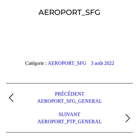
AEROPORT_SFG
Vous êtes ici :
Catégorie :
AEROPORT_SFG
3 août 2022
Navigation
album
PRÉCÉDENT
Album
AEROPORT_SFG_GENERAL
précédent
:
SUIVANT
Album
AEROPORT_PTP_GENERAL
suivant
: