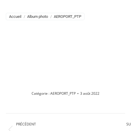
AEROPORT_PTP
Vous êtes ici :
Accueil
Album photo
AEROPORT_PTP
Catégorie :
AEROPORT_PTP
3 août 2022
Navigation
PRÉCÉDENT
SU
album