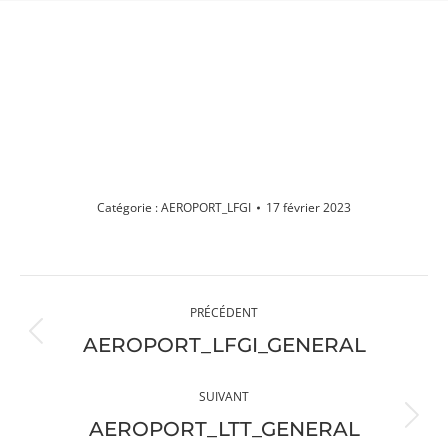
AEROPORT_LFGI
Vous êtes ici :
Catégorie :
AEROPORT_LFGI
17 février 2023
Navigation
PRÉCÉDENT
album
Album
AEROPORT_LFGI_GENERAL
précédent
:
SUIVANT
Album
AEROPORT_LTT_GENERAL