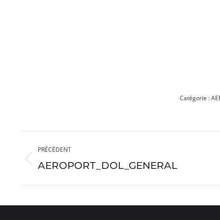
Catégorie :
AE
Navigation
PRÉCÉDENT
album
Album
AEROPORT_DOL_GENERAL
précédent
: