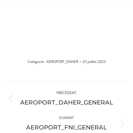
AEROPORT_DAHER
Vous êtes ici :
Catégorie :
AEROPORT_DAHER
25 juillet 2023
Navigation
PRÉCÉDENT
album
Album
AEROPORT_DAHER_GENERAL
précédent
:
SUIVANT
Album
AEROPORT_FNI_GENERAL