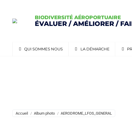
BIODIVERSITÉ AÉROPORTUAIRE
ÉVALUER / AMÉLIORER / FA
QUI SOMMES NOUS
LA DÉMARCHE
PR
AERODROME_LFOS_GEN
Vous êtes ici :
Accueil
Album photo
AERODROME_LFOS_GENERAL