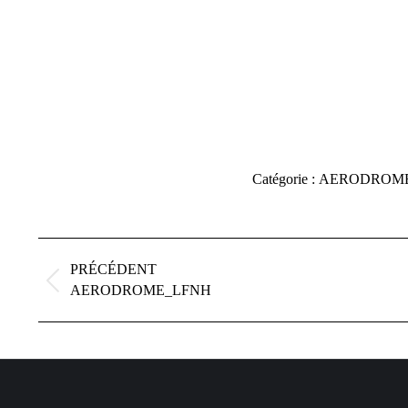
Catégorie :
AERODROME
Navigation
album
PRÉCÉDENT
Album
AERODROME_LFNH
précédent
: