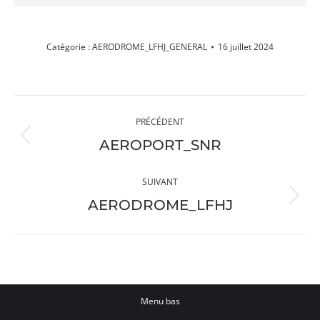
Catégorie :
AERODROME_LFHJ_GENERAL
16 juillet 2024
Navigation
PRÉCÉDENT
album
Album
AEROPORT_SNR
précédent
:
SUIVANT
Album
AERODROME_LFHJ
suivant
:
Menu bas