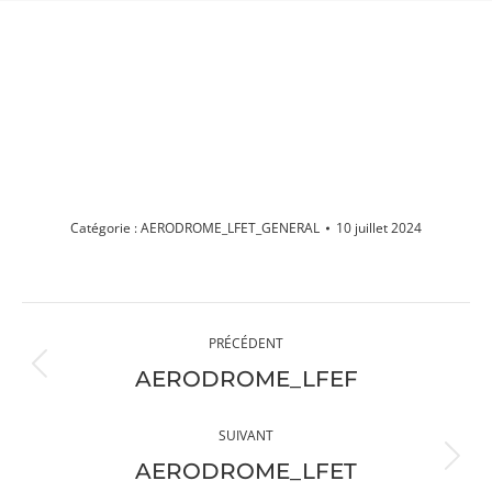
AERODROME_LFET_GENERAL
Vous êtes ici :
Catégorie :
AERODROME_LFET_GENERAL
10 juillet 2024
Navigation
PRÉCÉDENT
album
Album
AERODROME_LFEF
précédent
:
SUIVANT
Album
AERODROME_LFET