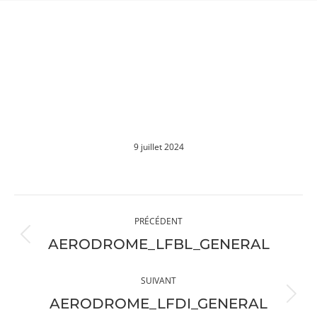
AERODROME_LFBL
Vous êtes ici :
9 juillet 2024
Navigation
PRÉCÉDENT
album
Album
AERODROME_LFBL_GENERAL
précédent
:
SUIVANT
Album
AERODROME_LFDI_GENERAL