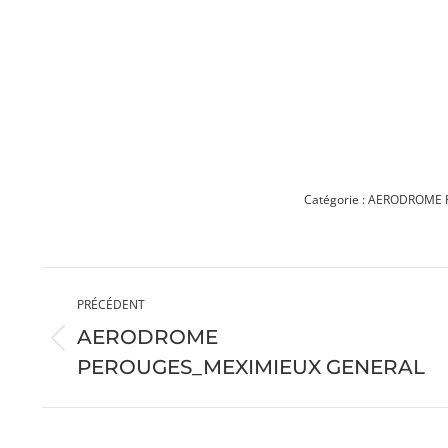
Catégorie :
AERODROME 
Navigation
PRÉCÉDENT
album
AERODROME
Album
PEROUGES_MEXIMIEUX GENERAL
précédent
: