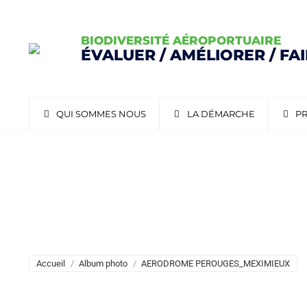
BIODIVERSITÉ AÉROPORTUAIRE
ÉVALUER / AMÉLIORER / FA
QUI SOMMES NOUS
LA DÉMARCHE
PR
AERODROME PEROUGES
Vous êtes ici :
Accueil
Album photo
AERODROME PEROUGES_MEXIMIEUX