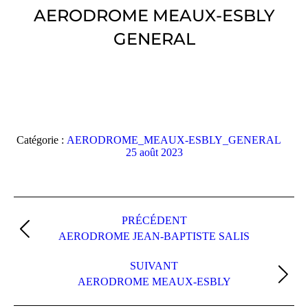
AERODROME MEAUX-ESBLY
GENERAL
Vous êtes ici :
Catégorie :
AERODROME_MEAUX-ESBLY_GENERAL
25 août 2023
Navigation
album
PRÉCÉDENT
Album
AERODROME JEAN-BAPTISTE SALIS
précédent
:
SUIVANT
Album
AERODROME MEAUX-ESBLY
suivant
: